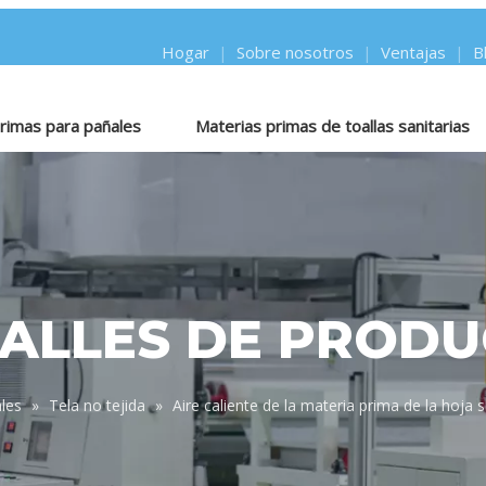
Hogar
|
Sobre nosotros
|
Ventajas
|
B
rimas para pañales
Materias primas de toallas sanitarias
rimas para almohadillas de lactancia
Máquinas y piezas
ALLES DE PROD
les
»
Tela no tejida
»
Aire caliente de la materia prima de la hoja s