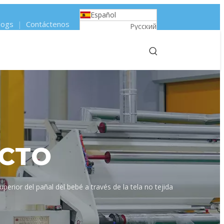
Español
logs
|
Contáctenos
Pусский
Português
Français
العربية
English
UCTO
uperior del pañal del bebé a través de la tela no tejida