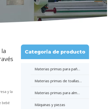
 la
Categoria de producto
ravés
Materias primas para pañales
Materias primas de toallas sanitarias
esa y la
Materias primas para almohadillas de lactancia
de bebé
Máquinas y piezas