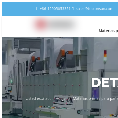
+86-19905053351
sales@toplonsun.com


Materias p
Materias p
DET
Usted está aquí:
Hogar
»
Materias primas para paña